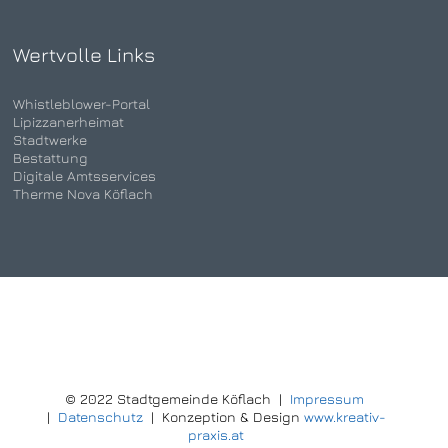
Wertvolle Links
Whistleblower-Portal
Lipizzanerheimat
Stadtwerke
Bestattung
Digitale Amtsservices
Therme Nova Köflach
© 2022 Stadtgemeinde Köflach |
Impressum
|
Datenschutz
| Konzeption & Design
www.kreativ-
praxis.at