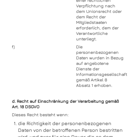
einer rechtlichen
Verpflichtung nach
dem Unionsrecht oder
dem Recht der
Mitgliedstaaten
erforderlich, dem der
Verantwortliche
unterliegt.
f)
Die
personenbezogenen
Daten wurden in Bezug
auf angebotene
Dienste der
Informationsgesellschaft
gemäß Artikel 8
Absatz 1 erhoben.
d. Recht auf Einschränkung der Verarbeitung gemäß
Art. 18 DSGVO
Dieses Recht besteht wenn:
die Richtigkeit der personenbezogenen
Daten von der betroffenen Person bestritten
wird, und zwar für eine Dauer, die es dem