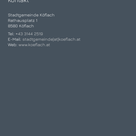
Stadtgemeinde Köflach
Rathausplatz 1
8580 Köflach
Tel:
+43 3144 2519
E-Mail:
stadtgemeinde[at]koeflach.at
Web:
www.koeflach.at