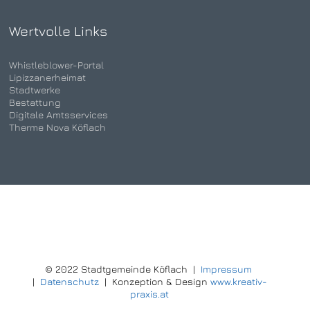
Wertvolle Links
Whistleblower-Portal
Lipizzanerheimat
Stadtwerke
Bestattung
Digitale Amtsservices
Therme Nova Köflach
© 2022 Stadtgemeinde Köflach |
Impressum
|
Datenschutz
| Konzeption & Design
www.kreativ-
praxis.at