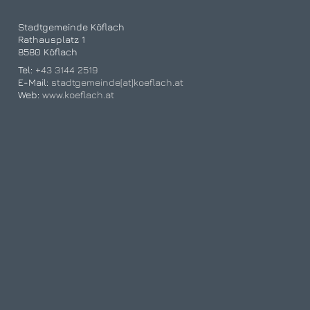
Stadtgemeinde Köflach
Rathausplatz 1
8580 Köflach
Tel:
+43 3144 2519
E-Mail:
stadtgemeinde[at]koeflach.at
Web:
www.koeflach.at