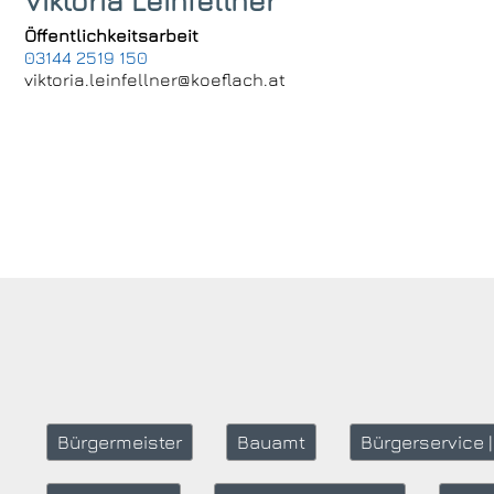
Viktoria Leinfellner
Öffentlichkeitsarbeit
03144 2519 150
viktoria.leinfellner@koeflach.at
Bürgermeister
Bauamt
Bürgerservice 