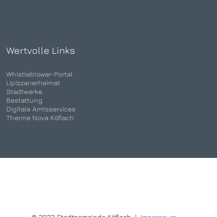
Wertvolle Links
Whistleblower-Portal
Lipizzanerheimat
Stadtwerke
Bestattung
Digitale Amtsservices
Therme Nova Köflach
© 2022 Stadtgemeinde Köflach |
Impressum