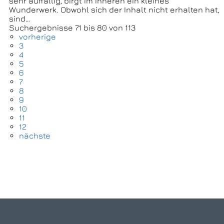
sehr auffällig, birgt im Inneren ein kleines
Wunderwerk. Obwohl sich der Inhalt nicht erhalten hat,
sind…
Suchergebnisse 71 bis 80 von 113
vorherige
3
4
5
6
7
8
9
10
11
12
nächste