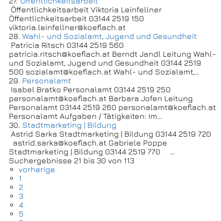
27.
Öffentlichkeitsarbeit
Öffentlichkeitsarbeit Viktoria Leinfellner
Öffentlichkeitsarbeit 03144 2519 150
viktoria.leinfellner@koeflach.at
28.
Wahl- und Sozialamt, Jugend und Gesundheit
Patricia Ritsch 03144 2519 560
patricia.ritsch@koeflach.at Berndt Jandl Leitung Wahl-
und Sozialamt, Jugend und Gesundheit 03144 2519
500 sozialamt@koeflach.at Wahl- und Sozialamt,…
29.
Personalamt
Isabel Bratko Personalamt 03144 2519 250
personalamt@koeflach.at Barbara Jofen Leitung
Personalamt 03144 2519 260 personalamt@koeflach.at
Personalamt Aufgaben / Tätigkeiten: Im…
30.
Stadtmarketing | Bildung
Astrid Sarka Stadtmarketing | Bildung 03144 2519 720
astrid.sarka@koeflach.at Gabriele Poppe
Stadtmarketing | Bildung 03144 2519 770​​​​​​​ …
Suchergebnisse 21 bis 30 von 113
vorherige
1
2
3
4
5