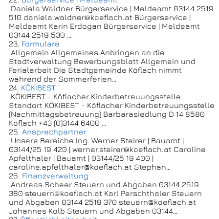
Daniela Waldner Bürgerservice | Meldeamt 03144 2519
510 daniela.waldner@koeflach.at Bürgerservice |
Meldeamt Karin Erdogan Bürgerservice | Meldeamt
03144 2519 530 …
23.
Formulare
Allgemein Allgemeines Anbringen an die
Stadtverwaltung Bewerbungsblatt Allgemein und
Ferialarbeit Die Stadtgemeinde Köflach nimmt
während der Sommerferien…
24.
KÖKIBEST
KÖKIBEST - Köflacher Kinderbetreuungsstelle
Standort KÖKIBEST - Köflacher Kinderbetreuungsstelle
(Nachmittagsbetreuung) Barbarasiedlung D 14 8580
Köflach +43 (0)3144 6400 …
25.
Ansprechpartner
Unsere Bereiche Ing. Werner Steirer | Bauamt |
03144/25 19 420 | werner.steirer@koeflach.at Caroline
Apfelthaler | Bauamt | 03144/25 19 400 |
caroline.apfelthaler@koeflach.at Stephan…
26.
Finanzverwaltung
Andreas Scheer Steuern und Abgaben 03144 2519
380 steuern@koeflach.at Karl Perschthaler Steuern
und Abgaben 03144 2519 370 steuern@koeflach.at
Johannes Kolb Steuern und Abgaben 03144…