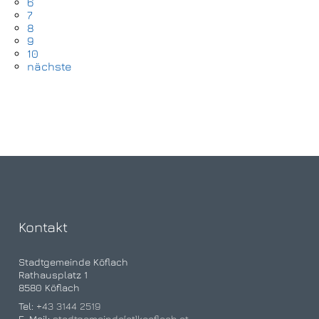
6
7
8
9
10
nächste
Kontakt
Stadtgemeinde Köflach
Rathausplatz 1
8580 Köflach
Tel:
+43 3144 2519
E-Mail:
stadtgemeinde[at]koeflach.at