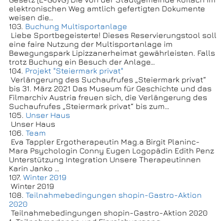
elektronischen Weg amtlich gefertigten Dokumente
weisen die…
103.
Buchung Multisportanlage
Liebe Sportbegeisterte! Dieses Reservierungstool soll
eine faire Nutzung der Multisportanlage im
Bewegungspark Lipizzanerheimat gewährleisten. Falls
trotz Buchung ein Besuch der Anlage…
104.
Projekt "Steiermark privat"
Verlängerung des Suchaufrufes „Steiermark privat“
bis 31. März 2021 Das Museum für Geschichte und das
Filmarchiv Austria freuen sich, die Verlängerung des
Suchaufrufes „Steiermark privat“ bis zum…
105.
Unser Haus
Unser Haus
106.
Team
Eva Tappler Ergotherapeutin Mag.a Birgit Planinc-
Mara Psychologin Conny Eugen Logopädin Edith Penz
Unterstützung Integration Unsere Therapeutinnen
Karin Janko …
107.
Winter 2019
Winter 2019
108.
Teilnahmebedingungen shopin-Gastro-Aktion
2020
Teilnahmebedingungen shopin-Gastro-Aktion 2020