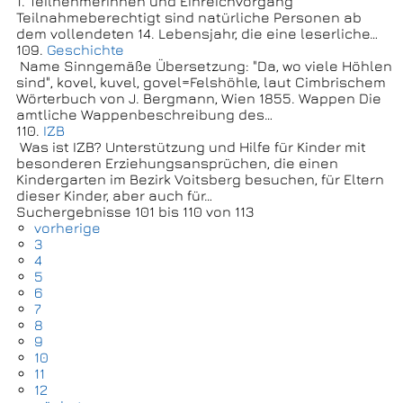
1. TeilnehmerInnen und Einreichvorgang
Teilnahmeberechtigt sind natürliche Personen ab
dem vollendeten 14. Lebensjahr, die eine leserliche…
109.
Geschichte
Name Sinngemäße Übersetzung: "Da, wo viele Höhlen
sind", kovel, kuvel, govel=Felshöhle, laut Cimbrischem
Wörterbuch von J. Bergmann, Wien 1855. Wappen Die
amtliche Wappenbeschreibung des…
110.
IZB
Was ist IZB? Unterstützung und Hilfe für Kinder mit
besonderen Erziehungsansprüchen, die einen
Kindergarten im Bezirk Voitsberg besuchen, für Eltern
dieser Kinder, aber auch für…
Suchergebnisse 101 bis 110 von 113
vorherige
3
4
5
6
7
8
9
10
11
12