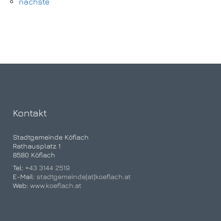
nächste
Kontakt
Stadtgemeinde Köflach
Rathausplatz 1
8580 Köflach
Tel:
+43 3144 2519
E-Mail:
stadtgemeinde[at]koeflach.at
Web:
www.koeflach.at