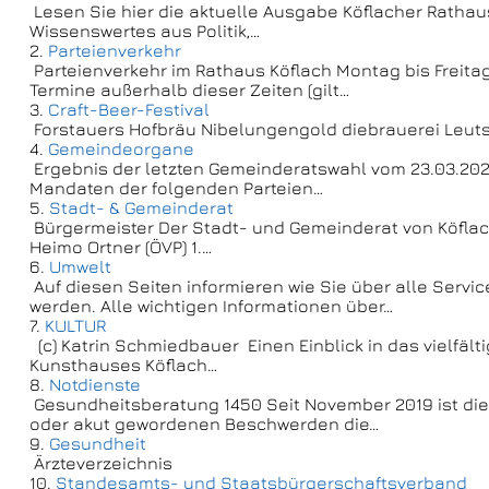
Lesen Sie hier die aktuelle Ausgabe Köflacher Rathaus
Wissenswertes aus Politik,…
2.
Parteienverkehr
Parteienverkehr im Rathaus Köflach Montag bis Freita
Termine außerhalb dieser Zeiten (gilt…
3.
Craft-Beer-Festival
Forstauers Hofbräu Nibelungengold diebrauerei Leutsc
4.
Gemeindeorgane
Ergebnis der letzten Gemeinderatswahl vom 23.03.2025
Mandaten der folgenden Parteien…
5.
Stadt- & Gemeinderat
Bürgermeister Der Stadt- und Gemeinderat von Köflach
Heimo Ortner (ÖVP) 1.…
6.
Umwelt
Auf diesen Seiten informieren wie Sie über alle Serv
werden. Alle wichtigen Informationen über…
7.
KULTUR
(c) Katrin Schmiedbauer Einen Einblick in das vielfäl
Kunsthauses Köflach…
8.
Notdienste
Gesundheitsberatung 1450 Seit November 2019 ist die
oder akut gewordenen Beschwerden die…
9.
Gesundheit
Ärzteverzeichnis
10.
Standesamts- und Staatsbürgerschaftsverband