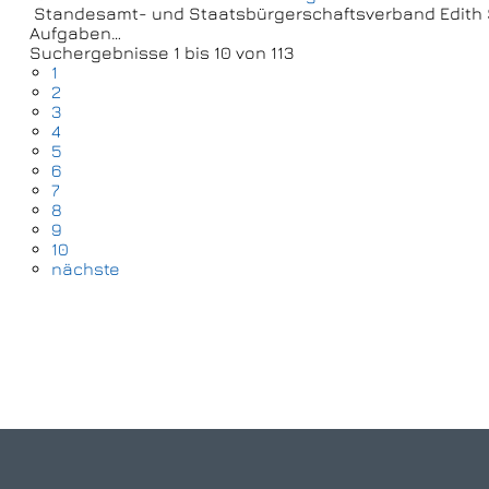
Standesamt- und Staatsbürgerschaftsverband Edith
Aufgaben…
Suchergebnisse 1 bis 10 von 113
1
2
3
4
5
6
7
8
9
10
nächste