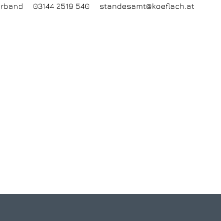
sverband 03144 2519 540 standesamt@koeflach.at