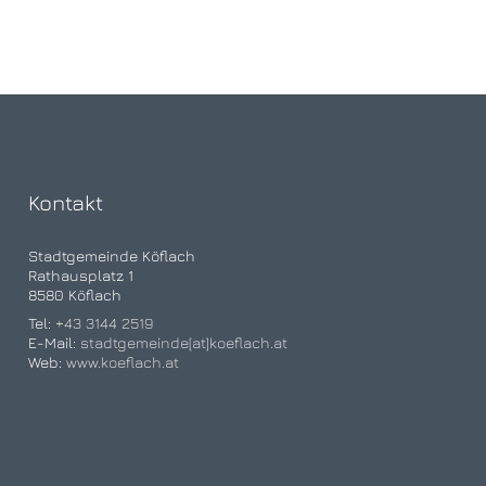
Kontakt
Stadtgemeinde Köflach
Rathausplatz 1
8580 Köflach
Tel:
+43 3144 2519
E-Mail:
stadtgemeinde[at]koeflach.at
Web:
www.koeflach.at