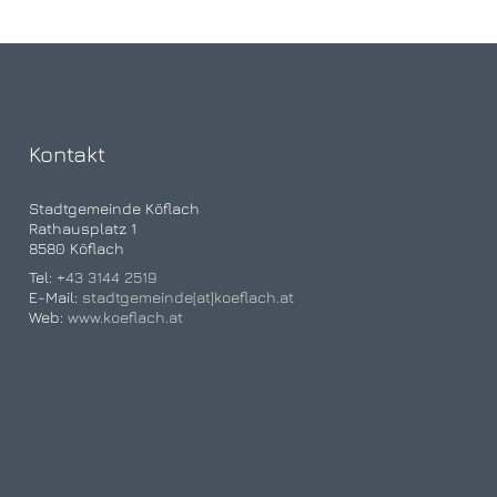
Kontakt
Stadtgemeinde Köflach
Rathausplatz 1
8580 Köflach
Tel:
+43 3144 2519
E-Mail:
stadtgemeinde[at]koeflach.at
Web:
www.koeflach.at