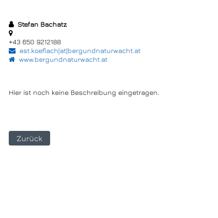
Stefan Bachatz
+43 650 9212188
est.koeflach[at]bergundnaturwacht.at
www.bergundnaturwacht.at
Hier ist noch keine Beschreibung eingetragen.
Zurück