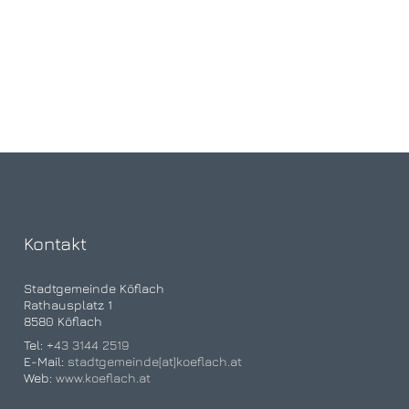
Kontakt
Stadtgemeinde Köflach
Rathausplatz 1
8580 Köflach
Tel:
+43 3144 2519
E-Mail:
stadtgemeinde[at]koeflach.at
Web:
www.koeflach.at