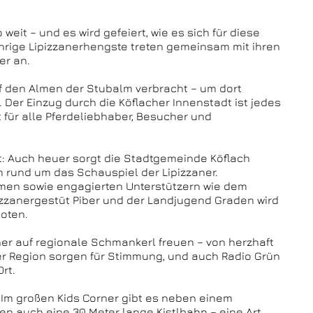
eit – und es wird gefeiert, wie es sich für diese
ährige Lipizzanerhengste treten gemeinsam mit ihren
er an.
f den Almen der Stubalm verbracht – um dort
n. Der Einzug durch die Köflacher Innenstadt ist jedes
für alle Pferdeliebhaber, Besucher und
kt: Auch heuer sorgt die Stadtgemeinde Köflach
rund um das Schauspiel der Lipizzaner.
men sowie engagierten Unterstützern wie dem
pizzanergestüt Piber und der Landjugend Graden wird
boten.
er auf regionale Schmankerl freuen – von herzhaft
der Region sorgen für Stimmung, und auch Radio Grün
rt.
: Im großen Kids Corner gibt es neben einem
n auch eine 30 Meter lange Kistlbahn – eine Art