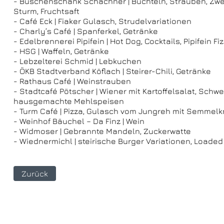
- Buschenschank Schachner | Buchteln, Strauben, Zwet
Sturm, Fruchtsaft
- Café Eck | Fiaker Gulasch, Strudelvariationen
- Charly’s Café | Spanferkel, Getränke
- Edelbrennerei Pipifein | Hot Dog, Cocktails, Pipifein F
- HSG | Waffeln, Getränke
- Lebzelterei Schmid | Lebkuchen
- ÖKB Stadtverband Köflach | Steirer-Chili, Getränke
- Rathaus Café | Weinstrauben
- Stadtcafé Pötscher | Wiener mit Kartoffelsalat, Schw
hausgemachte Mehlspeisen
- Turm Café | Pizza, Gulasch vom Jungreh mit Semmelk
- Weinhof Bäuchel – Da Finz | Wein
- Widmoser | Gebrannte Mandeln, Zuckerwatte
- Wiednermichl | steirische Burger Variationen, Loaded
Zurück