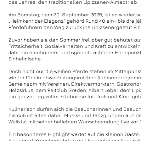
des Jahres: den traditionellen Lipizzaner-Almabtrieb.
Am Samstag, dem 20. September 2025, ist es wieder so w
„Heimkehr der Eleganz“ gehört! Rund 40 ein- bis dreij
Pferdeführern den Weg zurück ins Lipizzanergestüt Pib
Zuvor haben sie den Sommer frei, aber gut behütet au
Trittsicherheit, Sozialverhalten und Kraft zu entwickel
Jahr ein emotionaler und symbolträchtiger Höhepunkt 
Einheimische.
Doch nicht nur die weißen Pferde stehen im Mittelpun
wieder für ein abwechslungsreiches Rahmenprogramm 
Gemeinsam mit Vereinen, Direktvermarktern, Gastrono
Holzzirkus, dem Reitclub Graden, Albert Leber, dem Li
ein ganzer Tag voller Erlebnisse für Groß und Klein ge
Kulinarisch dürfen sich die Besucherinnen und Besuch
bis süß ist alles dabei. Musik- und Tanzgruppen aus 
Weiß ist mit seiner beliebten Wunschsendung live vor O
Ein besonderes Highlight wartet auf die kleinen Gäste
Riesenrad, Kutschenfahrten und kostenlosem Ponyreite