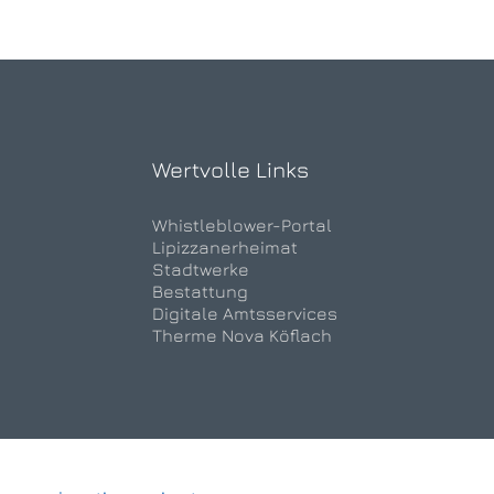
Wertvolle Links
Whistleblower-Portal
Lipizzanerheimat
Stadtwerke
Bestattung
Digitale Amtsservices
Therme Nova Köflach