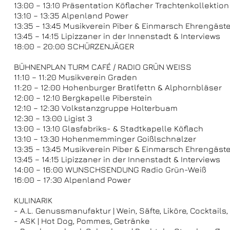
13:00 – 13:10 Präsentation Köflacher Trachtenkollektion
13:10 – 13:35 Alpenland Power
13:35 – 13:45 Musikverein Piber & Einmarsch Ehrengäst
13:45 – 14:15 Lipizzaner in der Innenstadt & Interviews
18:00 – 20:00 SCHÜRZENJÄGER
BÜHNENPLAN TURM CAFÉ / RADIO GRÜN WEISS
11:10 – 11:20 Musikverein Graden
11:20 – 12:00 Hohenburger Bratlfettn & Alphornbläser
12:00 – 12:10 Bergkapelle Piberstein
12:10 – 12:30 Volkstanzgruppe Holterbuam
12:30 – 13:00 Ligist 3
13:00 – 13:10 Glasfabriks- & Stadtkapelle Köflach
13:10 – 13:30 Hohenmemminger Goißlschnalzer
13:35 – 13:45 Musikverein Piber & Einmarsch Ehrengäst
13:45 – 14:15 Lipizzaner in der Innenstadt & Interviews
14:00 – 16:00 WUNSCHSENDUNG Radio Grün-Weiß
16:00 – 17:30 Alpenland Power
KULINARIK
- A.L. Genussmanufaktur | Wein, Säfte, Liköre, Cocktails
- ASK | Hot Dog, Pommes, Getränke