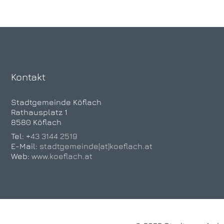
Kontakt
Stadtgemeinde Köflach
Rathausplatz 1
8580 Köflach
Tel:
+43 3144 2519
E-Mail:
stadtgemeinde[at]koeflach.at
Web:
www.koeflach.at