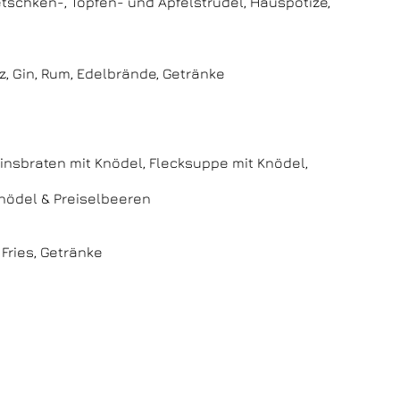
schken-, Topfen- und Apfelstrudel, Hauspotize,
izz, Gin, Rum, Edelbrände, Getränke
einsbraten mit Knödel, Flecksuppe mit Knödel,
nödel & Preiselbeeren
 Fries, Getränke