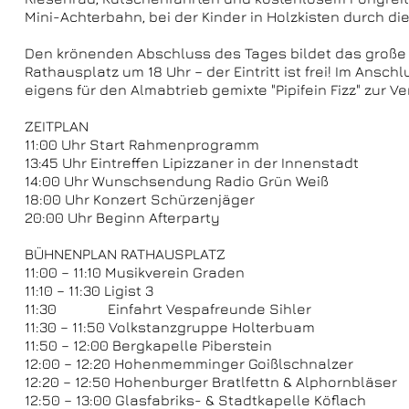
Mini-Achterbahn, bei der Kinder in Holzkisten durch d
Den krönenden Abschluss des Tages bildet das große
Rathausplatz um 18 Uhr – der Eintritt ist frei! Im Ansc
eigens für den Almabtrieb gemixte "Pipifein Fizz" zur 
ZEITPLAN
11:00 Uhr Start Rahmenprogramm
13:45 Uhr Eintreffen Lipizzaner in der Innenstadt
14:00 Uhr Wunschsendung Radio Grün Weiß
18:00 Uhr Konzert Schürzenjäger
20:00 Uhr Beginn Afterparty
BÜHNENPLAN RATHAUSPLATZ
11:00 – 11:10 Musikverein Graden
11:10 – 11:30 Ligist 3
11:30 Einfahrt Vespafreunde Sihler
11:30 – 11:50 Volkstanzgruppe Holterbuam
11:50 – 12:00 Bergkapelle Piberstein
12:00 – 12:20 Hohenmemminger Goißlschnalzer
12:20 – 12:50 Hohenburger Bratlfettn & Alphornbläser
12:50 – 13:00 Glasfabriks- & Stadtkapelle Köflach