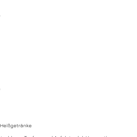
e
e
, Heißgetränke