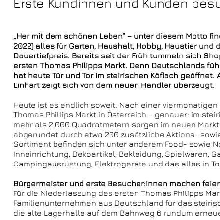
Erste Kundinnen und Kunden besu
„Her mit dem schönen Leben“ – unter diesem Motto fin
2022) alles für Garten, Haushalt, Hobby, Haustier und
Dauertiefpreis. Bereits seit der Früh tummeln sich Sh
ersten Thomas Philipps Markt. Denn Deutschlands füh
hat heute Tür und Tor im steirischen Köflach geöffnet
Linhart zeigt sich von dem neuen Händler überzeugt.
Heute ist es endlich soweit: Nach einer viermonatige
Thomas Phillips Markt in Österreich – genauer: im steir
mehr als 2.000 Quadratmetern sorgen im neuen Markt f
abgerundet durch etwa 200 zusätzliche Aktions- sowie
Sortiment befinden sich unter anderem Food- sowie N
Inneinrichtung, Dekoartikel, Bekleidung, Spielwaren, 
Campingausrüstung, Elektrogeräte und das alles in To
Bürgermeister und erste Besucher:innen machen feier
Für die Niederlassung des ersten Thomas Philipps Mark
Familienunternehmen aus Deutschland für das steiris
die alte Lagerhalle auf dem Bahnweg 6 rundum erneu