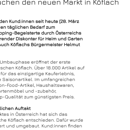
chen den neuen Markt in Köflach
den Kund:innen seit heute (28. März
 den täglichen Bedarf zum
opping-Begeisterte durch Österreichs
render Diskonter für Heim und Garten
. Auch Köflachs Bürgermeister Helmut
n Umbauphase eröffnet der erste
ischen Köflach. Über 18.000 Artikel auf
ür das einzigartige Kauferlebnis,
 Saisonartikel. Im umfangreichen
on-Food-Artikel, Haushaltswaren,
Gartenmöbel und -zubehör,
p-Qualität zum günstigsten Preis.
lichen Auftakt
tes in Österreich hat sich das
che Köflach entschieden. Dafür wurde
ert und umgebaut. Kund:innen finden