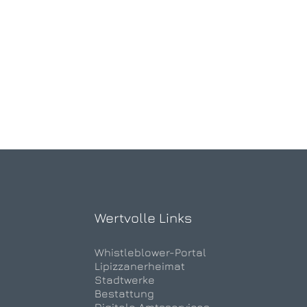
Wertvolle Links
Whistleblower-Portal
Lipizzanerheimat
Stadtwerke
Bestattung
Digitale Amtsservices