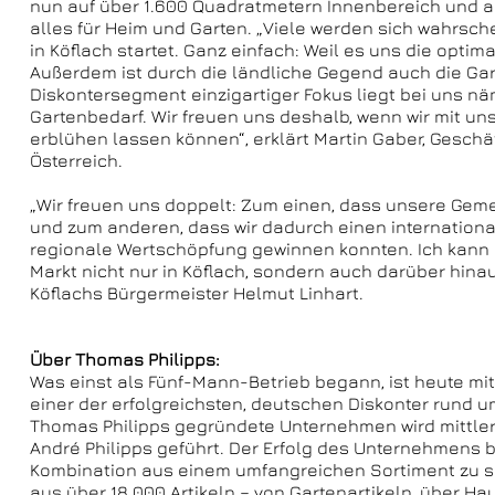
nun auf über 1.600 Quadratmetern Innenbereich und 
alles für Heim und Garten. „Viele werden sich wahrsch
in Köflach startet. Ganz einfach: Weil es uns die optim
Außerdem ist durch die ländliche Gegend auch die Gart
Diskontersegment einzigartiger Fokus liegt bei uns n
Gartenbedarf. Wir freuen uns deshalb, wenn wir mit un
erblühen lassen können“, erklärt Martin Gaber, Geschä
Österreich.
„Wir freuen uns doppelt: Zum einen, dass unsere Geme
und zum anderen, dass wir dadurch einen international
regionale Wertschöpfung gewinnen konnten. Ich kann m
Markt nicht nur in Köflach, sondern auch darüber hinaus
Köflachs Bürgermeister Helmut Linhart.
Über Thomas Philipps:
Was einst als Fünf-Mann-Betrieb begann, ist heute mi
einer der erfolgreichsten, deutschen Diskonter rund 
Thomas Philipps gegründete Unternehmen wird mittler
André Philipps geführt. Der Erfolg des Unternehmens b
Kombination aus einem umfangreichen Sortiment zu se
aus über 18.000 Artikeln – von Gartenartikeln, über Ha