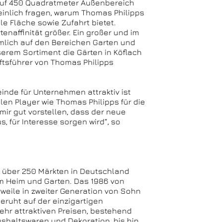
auf 450 Quadratmeter Außenbereich
einlich fragen, warum Thomas Philipps
ale Fläche sowie Zufahrt bietet.
enaffinität größer. Ein großer und im
ämlich auf den Bereichen Garten und
serem Sortiment die Gärten in Köflach
ftsführer von Thomas Philipps
inde für Unternehmen attraktiv ist
en Player wie Thomas Philipps für die
ir gut vorstellen, dass der neue
, für Interesse sorgen wird“, so
t über 250 Märkten in Deutschland
um Heim und Garten. Das 1986 von
weile in zweiter Generation von Sohn
eruht auf der einzigartigen
hr attraktiven Preisen, bestehend
ushaltswaren und Dekoration, bis hin