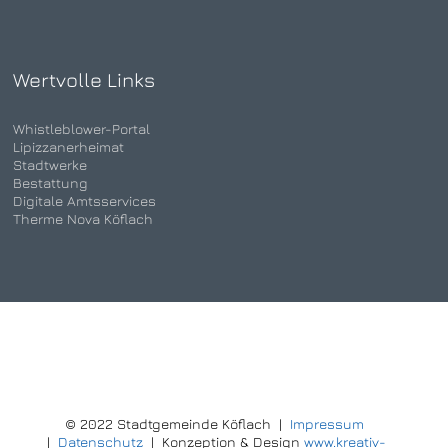
Wertvolle Links
Whistleblower-Portal
Lipizzanerheimat
Stadtwerke
Bestattung
Digitale Amtsservices
Therme Nova Köflach
© 2022 Stadtgemeinde Köflach |
Impressum
|
Datenschutz
| Konzeption & Design
www.kreativ-