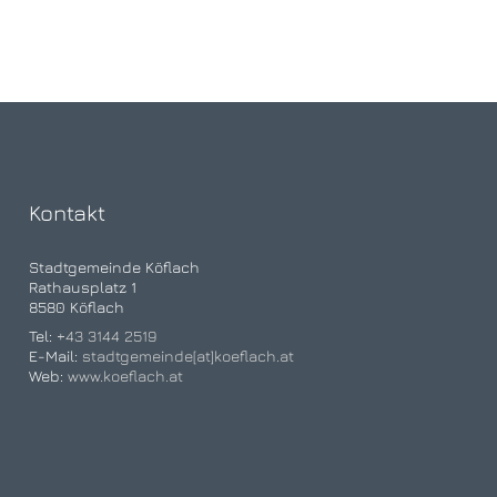
Kontakt
Stadtgemeinde Köflach
Rathausplatz 1
8580 Köflach
Tel:
+43 3144 2519
E-Mail:
stadtgemeinde[at]koeflach.at
Web:
www.koeflach.at