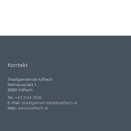
Kontakt
Stadtgemeinde Köflach
Rathausplatz 1
8580 Köflach
Tel:
+43 3144 2519
E-Mail:
stadtgemeinde[at]koeflach.at
Web:
www.koeflach.at