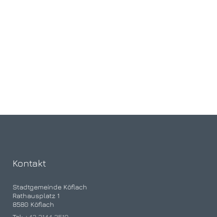
Kontakt
Stadtgemeinde Köflach
Rathausplatz 1
8580 Köflach
Tel:
+43 3144 2519