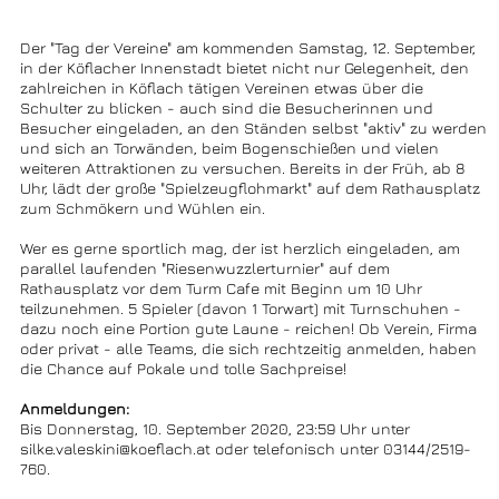
Der "Tag der Vereine" am kommenden Samstag, 12. September,
in der Köflacher Innenstadt bietet nicht nur Gelegenheit, den
zahlreichen in Köflach tätigen Vereinen etwas über die
Schulter zu blicken - auch sind die Besucherinnen und
Besucher eingeladen, an den Ständen selbst "aktiv" zu werden
und sich an Torwänden, beim Bogenschießen und vielen
weiteren Attraktionen zu versuchen. Bereits in der Früh, ab 8
Uhr, lädt der große "Spielzeugflohmarkt" auf dem Rathausplatz
zum Schmökern und Wühlen ein.
Wer es gerne sportlich mag, der ist herzlich eingeladen, am
parallel laufenden "Riesenwuzzlerturnier" auf dem
Rathausplatz vor dem Turm Cafe mit Beginn um 10 Uhr
teilzunehmen. 5 Spieler (davon 1 Torwart) mit Turnschuhen -
dazu noch eine Portion gute Laune - reichen! Ob Verein, Firma
oder privat - alle Teams, die sich rechtzeitig anmelden, haben
die Chance auf Pokale und tolle Sachpreise!
Anmeldungen:
Bis Donnerstag, 10. September 2020, 23:59 Uhr unter
silke.valeskini@koeflach.at oder telefonisch unter 03144/2519-
760.