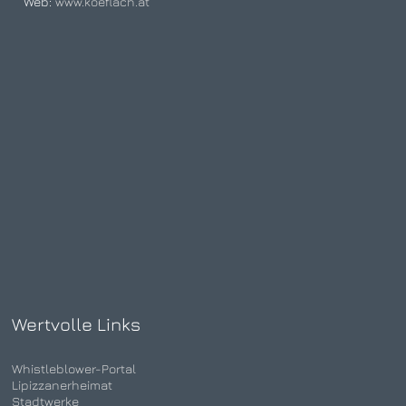
Web:
www.koeflach.at
Wertvolle Links
Whistleblower-Portal
Lipizzanerheimat
Stadtwerke