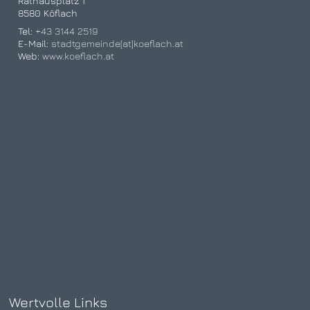
Rathausplatz 1
8580 Köflach
Tel:
+43 3144 2519
E-Mail:
stadtgemeinde[at]koeflach.at
Web:
www.koeflach.at
Wertvolle Links