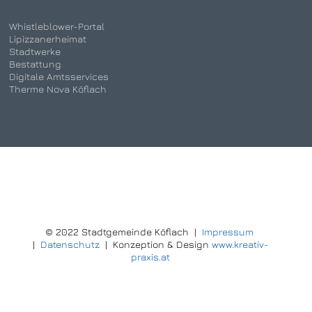
Whistleblower-Portal
Lipizzanerheimat
Stadtwerke
Bestattung
Digitale Amtsservices
Therme Nova Köflach
© 2022 Stadtgemeinde Köflach |
Impressum
|
Datenschutz
| Konzeption & Design
www.kreativ-
praxis.at