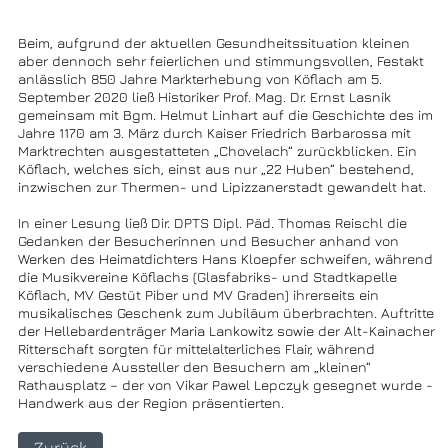
Beim, aufgrund der aktuellen Gesundheitssituation kleinen
aber dennoch sehr feierlichen und stimmungsvollen, Festakt
anlässlich 850 Jahre Markterhebung von Köflach am 5.
September 2020 ließ Historiker Prof. Mag. Dr. Ernst Lasnik
gemeinsam mit Bgm. Helmut Linhart auf die Geschichte des im
Jahre 1170 am 3. März durch Kaiser Friedrich Barbarossa mit
Marktrechten ausgestatteten „Chovelach“ zurückblicken. Ein
Köflach, welches sich, einst aus nur „22 Huben“ bestehend,
inzwischen zur Thermen- und Lipizzanerstadt gewandelt hat.
In einer Lesung ließ Dir. DPTS Dipl. Päd. Thomas Reischl die
Gedanken der Besucherinnen und Besucher anhand von
Werken des Heimatdichters Hans Kloepfer schweifen, während
die Musikvereine Köflachs (Glasfabriks- und Stadtkapelle
Köflach, MV Gestüt Piber und MV Graden) ihrerseits ein
musikalisches Geschenk zum Jubiläum überbrachten. Auftritte
der Hellebardenträger Maria Lankowitz sowie der Alt-Kainacher
Ritterschaft sorgten für mittelalterliches Flair, während
verschiedene Aussteller den Besuchern am „kleinen“
Rathausplatz – der von Vikar Pawel Lepczyk gesegnet wurde -
Handwerk aus der Region präsentierten.
Zurück