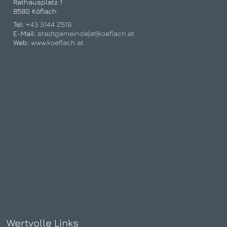
Rathausplatz 1
8580 Köflach
Tel:
+43 3144 2519
E-Mail:
stadtgemeinde[at]koeflach.at
Web:
www.koeflach.at
Wertvolle Links