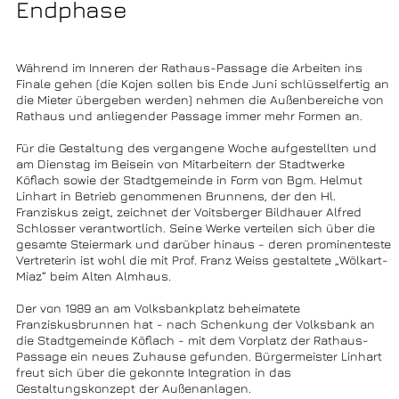
Endphase
Während im Inneren der Rathaus-Passage die Arbeiten ins
Finale gehen (die Kojen sollen bis Ende Juni schlüsselfertig an
die Mieter übergeben werden) nehmen die Außenbereiche von
Rathaus und anliegender Passage immer mehr Formen an.
Für die Gestaltung des vergangene Woche aufgestellten und
am Dienstag im Beisein von Mitarbeitern der Stadtwerke
Köflach sowie der Stadtgemeinde in Form von Bgm. Helmut
Linhart in Betrieb genommenen Brunnens, der den Hl.
Franziskus zeigt, zeichnet der Voitsberger Bildhauer Alfred
Schlosser verantwortlich. Seine Werke verteilen sich über die
gesamte Steiermark und darüber hinaus - deren prominenteste
Vertreterin ist wohl die mit Prof. Franz Weiss gestaltete „Wölkart-
Miaz“ beim Alten Almhaus.
Der von 1989 an am Volksbankplatz beheimatete
Franziskusbrunnen hat - nach Schenkung der Volksbank an
die Stadtgemeinde Köflach - mit dem Vorplatz der Rathaus-
Passage ein neues Zuhause gefunden. Bürgermeister Linhart
freut sich über die gekonnte Integration in das
Gestaltungskonzept der Außenanlagen.