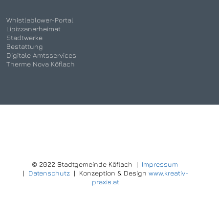
Whistleblower-Portal
Lipizzanerheimat
Stadtwerke
Bestattung
Digitale Amtsservices
Therme Nova Köflach
© 2022 Stadtgemeinde Köflach |
Impressum
|
Datenschutz
| Konzeption & Design
www.kreativ-
praxis.at