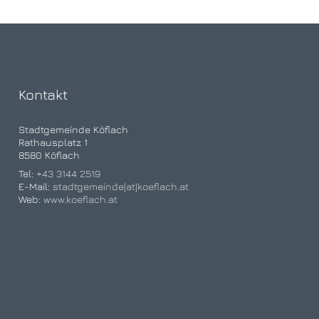
Kontakt
Stadtgemeinde Köflach
Rathausplatz 1
8580 Köflach
Tel:
+43 3144 2519
E-Mail:
stadtgemeinde[at]koeflach.at
Web:
www.koeflach.at