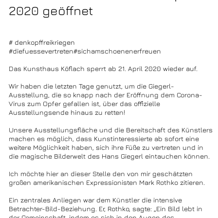
2020 geöffnet
# denkopffreikriegen
#diefuessevertreten#sichamschoenenerfreuen
Das Kunsthaus Köflach sperrt ab 21. April 2020 wieder auf.
Wir haben die letzten Tage genutzt, um die Giegerl-
Ausstellung, die so knapp nach der Eröffnung dem Corona-
Virus zum Opfer gefallen ist, über das offizielle
Ausstellungsende hinaus zu retten!
Unsere Ausstellungsfläche und die Bereitschaft des Künstlers
machen es möglich, dass Kunstinteressierte ab sofort eine
weitere Möglichkeit haben, sich ihre Füße zu vertreten und in
die magische Bilderwelt des Hans Giegerl eintauchen können.
Ich möchte hier an dieser Stelle den von mir geschätzten
großen amerikanischen Expressionisten Mark Rothko zitieren.
Ein zentrales Anliegen war dem Künstler die intensive
Betrachter-Bild-Beziehung. Er, Rothko, sagte: „Ein Bild lebt in
der Gemeinschaft, indem es sich in den Augen des