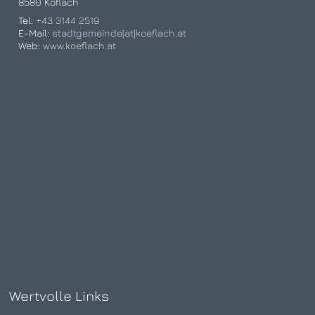
8580 Köflach
Tel:
+43 3144 2519
E-Mail:
stadtgemeinde[at]koeflach.at
Web:
www.koeflach.at
Wertvolle Links