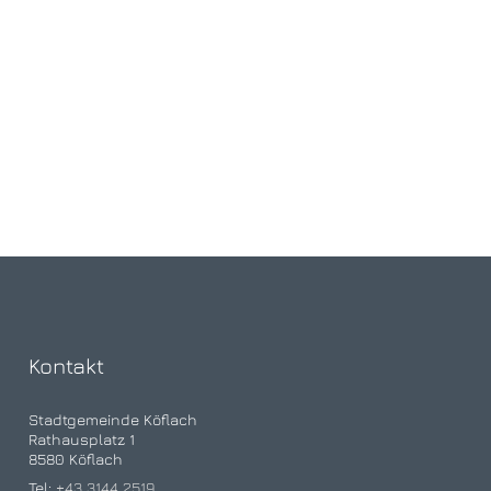
Kontakt
Stadtgemeinde Köflach
Rathausplatz 1
8580 Köflach
Tel:
+43 3144 2519