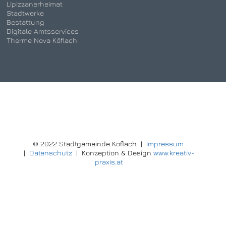
Lipizzanerheimat
Stadtwerke
Bestattung
Digitale Amtsservices
Therme Nova Köflach
© 2022 Stadtgemeinde Köflach |
Impressum
|
Datenschutz
| Konzeption & Design
www.kreativ-
praxis.at