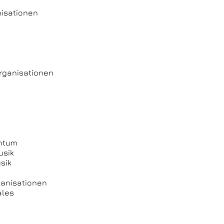
nisationen
organisationen
chtum
usik
sik
ganisationen
ales