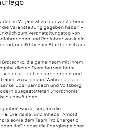
auflage
 der im Vorjahr allzu früh verstorbene
ür die Veranstaltung gegeben haben –
ünktlich zum Veranstaltungstag von
adfahrerinnen und Radfahrer, von klein
nnrad, um 10 Uhr zum Startbereich am
i Bratschko, die gemeinsam mit ihrem
ngabe diesen Event betreut hatte,
 schon los und ein farbenfroher und
Straßen zu schieben. Während es in
rsenke, über Bärnbach und Voitsberg
nrädern ausgestatteten „Marathonis“
ke zu bewältigen.
egenheit wurde, sorgten die
Fa. Drahteisel und Inhaber Arnold
 Mara sowie dem Team Pro Energetic
ionen dafür, dass die Energiespeicher