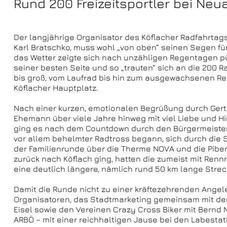
Rund 200 Freizeitsportler bei Neu
Der langjährige Organisator des Köflacher Radfahrtags,
Karl Bratschko, muss wohl „von oben“ seinen Segen f
das Wetter zeigte sich nach unzähligen Regentagen p
seiner besten Seite und so „trauten“ sich an die 200 R
bis groß, vom Laufrad bis hin zum ausgewachsenen Re
Köflacher Hauptplatz.
Nach einer kurzen, emotionalen Begrüßung durch Gert
Ehemann über viele Jahre hinweg mit viel Liebe und Hi
ging es nach dem Countdown durch den Bürgermeister
vor allem behelmter Radtross begann, sich durch die 
der Familienrunde über die Therme NOVA und die Pibe
zurück nach Köflach ging, hatten die zumeist mit Ren
eine deutlich längere, nämlich rund 50 km lange Strec
Damit die Runde nicht zu einer kräftezehrenden Angel
Organisatoren, das Stadtmarketing gemeinsam mit der 
Eisel sowie den Vereinen Crazy Cross Biker mit Bernd
ARBÖ – mit einer reichhaltigen Jause bei den Labestat