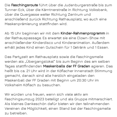
Die
Faschingsroute
führt über die Judenburgerstraße bis zum
Tunner-Eck, über die Kärntnerstraße in Richtung Volksbank,
über die Quergasse weiter Richtung Zentrum und
anschließend zurück Richtung Rathausplatz, wo auch eine
Maskenprämierung stattfinden wird.
Ab 15 Uhr beginnen wir mit dem
Kinder-Rahmenprogramm
in
der Rathauspassage. Es erwartet sie eine Clown-Show mit
anschließender Kinderdisco und Kinderanimation. Außerdem
erhält jedes Kind einen Gutschein für 1 Getränk und 1 Essen.
Das Partyzelt am Rathausplatz sowie die Faschingsmeile
werden als „Übergangslokal“ bis zum Beginn des am selben
Tages stattfindenden
Maskenballs der FF Graden
agieren. Das
heißt bis ca. 21 Uhr wird in der Köflacher Innenstadt Stimmung
gemacht, danach sind alle herzlich eingeladen den
Maskenball der FF Graden mit Beginn um 20:30 Uhr im
Volksheim Köflach zu besuchen.
Wir würden uns freuen, wenn sich viele aktiv am
Faschingsumzug 2023 beteiligt und als Gruppe mitmarschiert.
Als kleines Dankeschön dafür bieten wir den teilnehmenden
Vereinen die Möglichkeit, einen Stand bei der Faschingsmeile
zu betreiben.