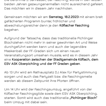
beiden Jahren gezwungenermaßen nicht ausreichend gefeiert.
Das möchten wir in diesem Jahr nachholen.
Gemeinsam möchten wir am
Samstag, 18.2.2023
mit einem breit
gefächerten Programm bunter, fröhlicher und
abwechslungsreicher denn je den
Köflacher Fasching
begehen.
Aufgrund der Tatsache, dass das traditionelle Pichlinger
Blochziehen nicht mehr in seiner gewohnten Art und Weise
durchgeführt werden kann und auch der legendäre
Maskenball der FF-Graden sich um einen neuen
Veranstaltungsort umsehen musste, wird es in diesem Jahr
eine
Kooperation zwischen der Stadtgemeinde Köflach, dem
ESV ASK Oberpichling und der FF Graden geben
.
Ab 13 Uhr wird am Rathausplatz DJ Alex für Partystimmung
sorgen und auch das Partyzelt bzw. die Faschingsmeile
werden ab diesem Zeitpunkt ihre Pforten öffnen.
Um 14 Uhr wird der Faschingsumzug, angeführt von der
Köflacher Faschingsgilde sowie dem ESV ASK Oberpichling,
starten. Somit wird auch das traditionelle
„Pichlinger Bloch“
beim Umzug mit dabei sein.