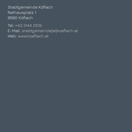
Stadtgemeinde Köflach
Rathausplatz 1
8580 Köflach
Tel:
+43 3144 2519
E-Mail:
stadtgemeinde[at]koeflach.at
Web:
www.koeflach.at