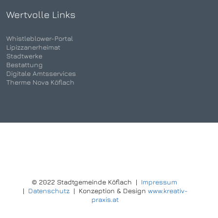
Wertvolle Links
Whistleblower-Portal
Lipizzanerheimat
Stadtwerke
Bestattung
Digitale Amtsservices
Therme Nova Köflach
© 2022 Stadtgemeinde Köflach |
Impressum
|
Datenschutz
| Konzeption & Design
www.kreativ-
praxis.at