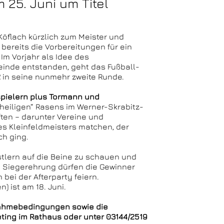
5. Juni um Titel
öflach kürzlich zum Meister und
u bereits die Vorbereitungen für ein
Im Vorjahr als Idee des
nde entstanden, geht das Fußball-
2
in seine nunmehr zweite Runde.
spielern plus Tormann und
„heiligen“ Rasens im Werner-Skrabitz-
ften – darunter Vereine und
s Kleinfeldmeisters matchen, der
h ging.
stlern auf die Beine zu schauen und
ie Siegerehrung dürfen die Gewinner
ei der Afterparty feiern.
 ist am 18. Juni.
lnahmebedingungen sowie die
ting im Rathaus oder unter 03144/2519