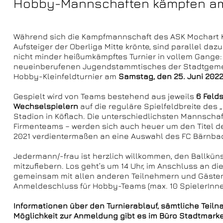
Hobby-Mannschaften kämpfen am 2
Während sich die Kampfmannschaft des ASK Mochart K
Aufsteiger der Oberliga Mitte krönte, sind parallel daz
nicht minder heißumkämpftes Turnier in vollem Gange: 
neueinberufenen Jugendstammtisches der Stadtgemei
Hobby-Kleinfeldturnier am
Samstag, den 25. Juni 202
Gespielt wird von Teams bestehend aus jeweils
6 Feld
Wechselspielern
auf die reguläre Spielfeldbreite des 
Stadion in Köflach. Die unterschiedlichsten Mannscha
Firmenteams – werden sich auch heuer um den Titel de
2021 verdientermaßen an eine Auswahl des FC Bärnbac
Jedermann/-frau ist herzlich willkommen, den Ballkün
mitzufiebern. Los geht’s um 14 Uhr, im Anschluss an d
gemeinsam mit allen anderen Teilnehmern und Gästen b
Anmeldeschluss für Hobby-Teams (max. 10 SpielerInnen)
Informationen über den Turnierablauf, sämtliche Tei
Möglichkeit zur Anmeldung gibt es im Büro Stadtmarke