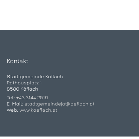
Kontakt
Stadtgemeinde Köflach
Rathausplatz 1
8580 Köflach
Tel:
+43 3144 2519
E-Mail:
stadtgemeinde[at]koeflach.at
Web:
www.koeflach.at