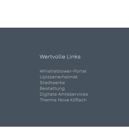
Wertvolle Links
Whistleblower-Portal
Lipizzanerheimat
Stadtwerke
Bestattung
Digitale Amtsservices
Therme Nova Köflach